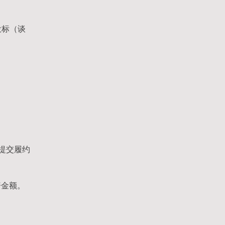
投标（谈
提交履约
赔金额。