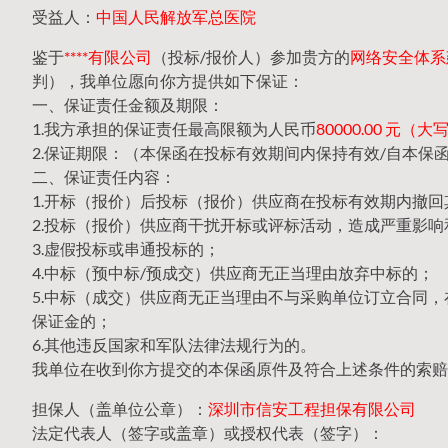
受益人：
中国人民解放军总医院
鉴于
****有限公司
（投标/报价人）参加贵方的
网络安全体系建设
判），我单位愿向你方提供如下保证：
一、保证责任金额及期限：
1.我方承担的保证责任最高限额为人民币
80000.00 元
2.保证期限：（本保函在投标有效期间内保持有效/自本保
二、保证责任内容：
1.开标（报价）后投标（报价）供应商在投标有效期内撤
2.投标（报价）供应商干扰开标或评标活动，造成严重影响
3.虚假投标或串通投标的；
4.中标（预中标/预成交）供应商无正当理由放弃中标的；
5.中标（成交）供应商无正当理由不与采购单位订立合同
保证金的；
6.其他违反国家和军队法律法规行为的。
我单位在收到你方提交的本保函原件及符合上述条件的索赔
担保人（盖单位公章）：
深圳市信安工程担保有限公司
法定代表人（签字或盖章）或授权代表（签字）：