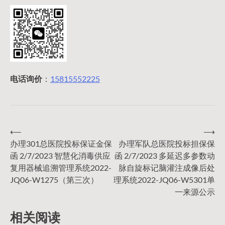
电话询价
：
15815552225
⟵
⟶
文
办理301总医院投标保证金保
办理军队总医院投标担保保
函 2/7/2023 智慧化消毒供应
函 2/7/2023 多延迟多参数动
章
复用器械追溯管理系统2022-
脉自旋标记脑灌注成像后处
JQ06-W1275（第三次）
理系统2022-JQ06-W5301单
导
一来源公示
相关阅读
航