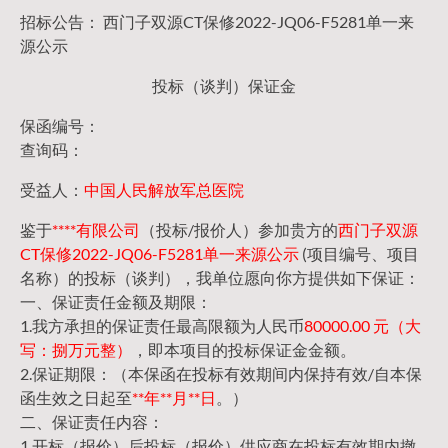
招标公告： 西门子双源CT保修2022-JQ06-F5281单一来
源公示
投标（谈判）保证金
保函编号：
查询码：
受益人：
中国人民解放军总医院
鉴于
****有限公司
（投标/报价人）参加贵方的
西门子双源
CT保修2022-JQ06-F5281单一来源公示
(项目编号、项目
名称）的投标（谈判），我单位愿向你方提供如下保证：
一、保证责任金额及期限：
1.我方承担的保证责任最高限额为人民币
80000.00 元（大
写：捌万元整）
，即本项目的投标保证金金额。
2.保证期限：（本保函在投标有效期间内保持有效/自本保
函生效之日起至
**年**月**日
。）
二、保证责任内容：
1.开标（报价）后投标（报价）供应商在投标有效期内撤