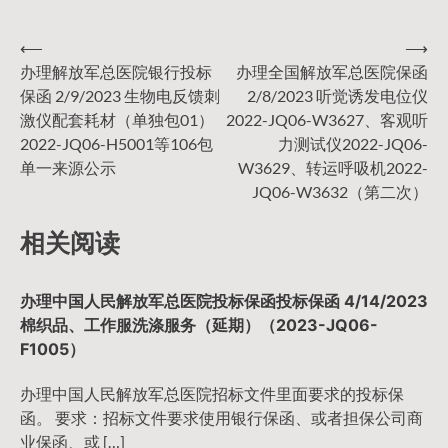
⟵
⟶
文
办理解放军总医院银行投标
办理全国解放军总医院保函
保函 2/9/2023 生物电反馈刺
2/8/2023 听觉诱发电位仪
章
激仪配套耗材（单独包01）
2022-JQ06-W3627、客观听
2022-JQ06-H5001等106包
力测试仪2022-JQ06-
导
单一来源公示
W3629、转运呼吸机2022-
JQ06-W3632（第二次）
航
相关阅读
办理中国人民解放军总医院投标保函投标保函 4/14/2023
棉织品、工作服洗涤服务（延期）（2023-JQ06-
F1005）
办理中国人民解放军总医院招标文件里面要求的投标保
函。 要求：招标文件要求使用银行保函、或者担保公司商
业保函、或 […]