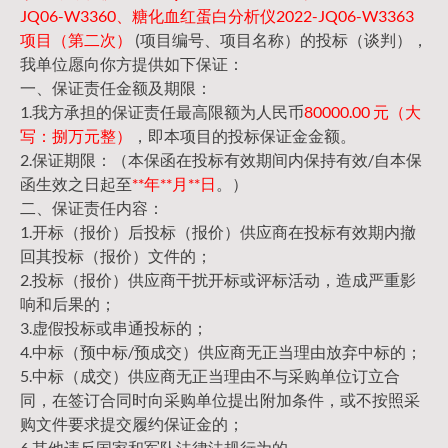
JQ06-W3360、糖化血红蛋白分析仪2022-JQ06-W3363
项目（第二次）
(项目编号、项目名称）的投标（谈判），
我单位愿向你方提供如下保证：
一、保证责任金额及期限：
1.我方承担的保证责任最高限额为人民币
80000.00 元（大
写：捌万元整）
，即本项目的投标保证金金额。
2.保证期限：（本保函在投标有效期间内保持有效/自本保
函生效之日起至
**年**月**日
。）
二、保证责任内容：
1.开标（报价）后投标（报价）供应商在投标有效期内撤
回其投标（报价）文件的；
2.投标（报价）供应商干扰开标或评标活动，造成严重影
响和后果的；
3.虚假投标或串通投标的；
4.中标（预中标/预成交）供应商无正当理由放弃中标的；
5.中标（成交）供应商无正当理由不与采购单位订立合
同，在签订合同时向采购单位提出附加条件，或不按照采
购文件要求提交履约保证金的；
6.其他违反国家和军队法律法规行为的。