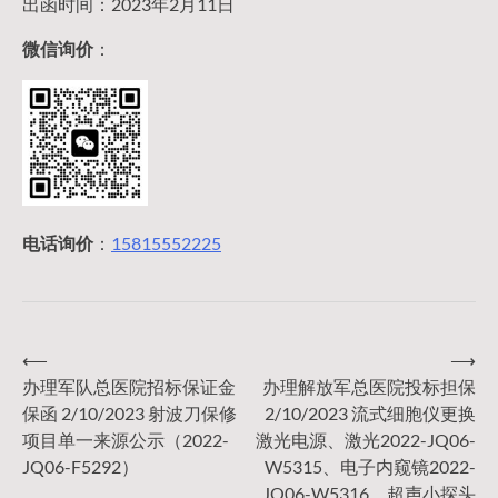
出函时间：2023年2月11日
微信询价
：
电话询价
：
15815552225
⟵
⟶
文
办理军队总医院招标保证金
办理解放军总医院投标担保
保函 2/10/2023 射波刀保修
2/10/2023 流式细胞仪更换
章
项目单一来源公示（2022-
激光电源、激光2022-JQ06-
JQ06-F5292）
W5315、电子内窥镜2022-
JQ06-W5316、超声小探头