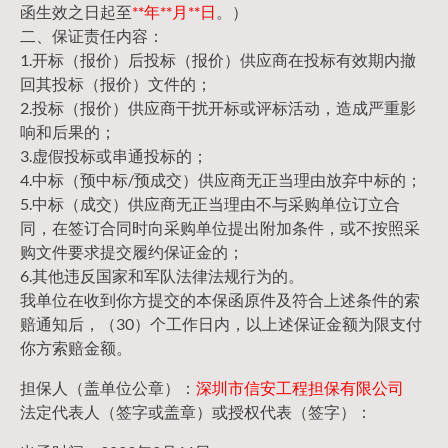
函生效之日起至
**年**月**日
。）
二、保证责任内容：
1.开标（报价）后投标（报价）供应商在投标有效期内撤
回其投标（报价）文件的；
2.投标（报价）供应商干扰开标或评标活动，造成严重影
响和后果的；
3.虚假投标或串通投标的；
4.中标（预中标/预成交）供应商无正当理由放弃中标的；
5.中标（成交）供应商无正当理由不与采购单位订立合
同，在签订合同时向采购单位提出附加条件，或不按照采
购文件要求提交履约保证金的；
6.其他违反国家和军队法律法规行为的。
我单位在收到你方提交的本保函原件及符合上述条件的索
赔通知后，（30）个工作日内，以上述保证金额为限支付
你方索赔金额。
担保人（盖单位公章）：
深圳市信安工程担保有限公司
法定代表人（签字或盖章）或授权代表（签字）：