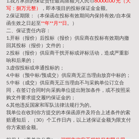
1.我方承担的保证责任最高限额为人民币
80000.00 元（大
写：捌万元整）
，即本项目的投标保证金金额。
2.保证期限：（本保函在投标有效期间内保持有效/自本保
函生效之日起至
**年**月**日
。）
二、保证责任内容：
1.开标（报价）后投标（报价）供应商在投标有效期内撤
回其投标（报价）文件的；
2.投标（报价）供应商干扰开标或评标活动，造成严重影
响和后果的；
3.虚假投标或串通投标的；
4.中标（预中标/预成交）供应商无正当理由放弃中标的；
5.中标（成交）供应商无正当理由不与采购单位订立合
同，在签订合同时向采购单位提出附加条件，或不按照采
购文件要求提交履约保证金的；
6.其他违反国家和军队法律法规行为的。
我单位在收到你方提交的本保函原件及符合上述条件的索
赔通知后，（30）个工作日内，以上述保证金额为限支付
你方索赔金额。