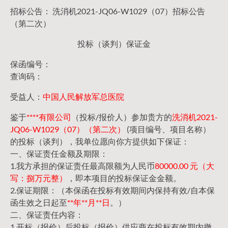
招标公告： 洗消机2021-JQ06-W1029（07）招标公告
（第二次）
投标（谈判）保证金
保函编号：
查询码：
受益人：
中国人民解放军总医院
鉴于
****有限公司
（投标/报价人）参加贵方的
洗消机2021-
JQ06-W1029（07）（第二次）
(项目编号、项目名称）
的投标（谈判），我单位愿向你方提供如下保证：
一、保证责任金额及期限：
1.我方承担的保证责任最高限额为人民币
80000.00 元（大
写：捌万元整）
，即本项目的投标保证金金额。
2.保证期限：（本保函在投标有效期间内保持有效/自本保
函生效之日起至
**年**月**日
。）
二、保证责任内容：
1.开标（报价）后投标（报价）供应商在投标有效期内撤