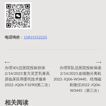
电话询价
：
15815552225
⟵
⟶
文
办理301总医院投标担保
办理军队总医院投标保函
2/14/2023 复方灵芝乳膏高
2/14/2023 血细胞分离机
章
原临床应用委托技术服务
2022-JQ06-W3440、经颅磁
2022-JQ06-F3290(第二次）
刺激仪2022-JQ06-
导
W3445（第三次）
相关阅读
航