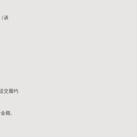
（谈
提交履约
赔金额。