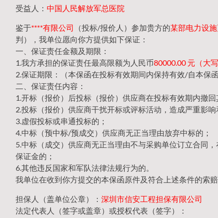
受益人：
中国人民解放军总医院
鉴于
****有限公司
（投标/报价人）参加贵方的
某部电力设施更换
判），我单位愿向你方提供如下保证：
一、保证责任金额及期限：
1.我方承担的保证责任最高限额为人民币
80000.00 元
2.保证期限：（本保函在投标有效期间内保持有效/自本保
二、保证责任内容：
1.开标（报价）后投标（报价）供应商在投标有效期内撤
2.投标（报价）供应商干扰开标或评标活动，造成严重影响
3.虚假投标或串通投标的；
4.中标（预中标/预成交）供应商无正当理由放弃中标的；
5.中标（成交）供应商无正当理由不与采购单位订立合同
保证金的；
6.其他违反国家和军队法律法规行为的。
我单位在收到你方提交的本保函原件及符合上述条件的索赔
担保人（盖单位公章）：
深圳市信安工程担保有限公司
法定代表人（签字或盖章）或授权代表（签字）：