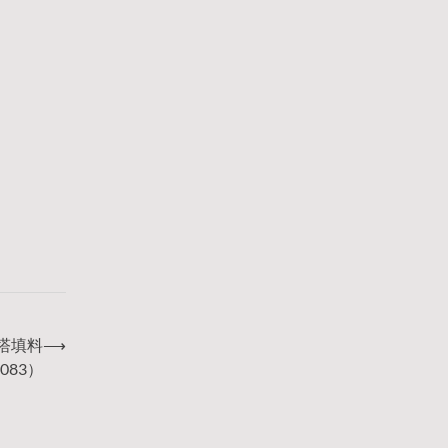
却塔填料
⟶
083）