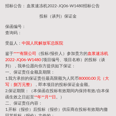
招标公告： 血浆速冻机2022-JQ06-W1480招标公告
投标（谈判）保证金
保函编号：
查询码：
受益人：
中国人民解放军总医院
鉴于
****有限公司
（投标/报价人）参加贵方的
血浆速冻机
2022-JQ06-W1480
(项目编号、项目名称）的投标（谈
判），我单位愿向你方提供如下保证：
一、保证责任金额及期限：
1.我方承担的保证责任最高限额为人民币
80000.00 元（大
写：捌万元整）
，即本项目的投标保证金金额。
2.保证期限：（本保函在投标有效期间内保持有效/自本保
函生效之日起至
**年**月**日
。）
二、保证责任内容：
1.开标（报价）后投标（报价）供应商在投标有效期内撤
回其投标（报价）文件的；