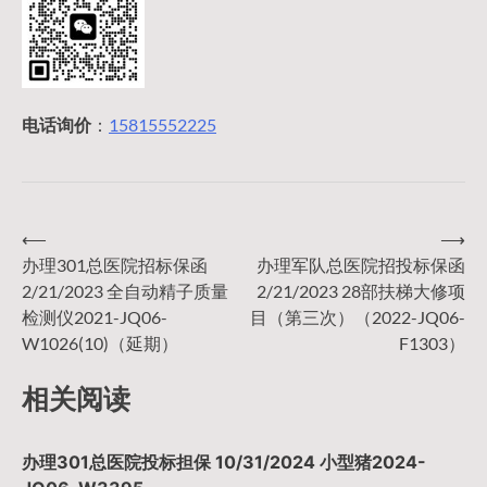
电话询价
：
15815552225
⟵
⟶
文
办理301总医院招标保函
办理军队总医院招投标保函
2/21/2023 全自动精子质量
2/21/2023 28部扶梯大修项
章
检测仪2021-JQ06-
目（第三次）（2022-JQ06-
W1026(10)（延期）
F1303）
导
相关阅读
航
办理301总医院投标担保 10/31/2024 小型猪2024-