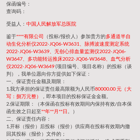
保函编号：
查询码：
受益人：
中国人民解放军总医院
鉴于
****有限公司
（投标/报价人）参加贵方的
多通道半自
动生化分析仪2022-JQ06-W3631、脉搏波速度测定系统
2022-JQ06-W3639、无创心排血量监测仪2022-JQ06-
W3647、多功能转运推床2022-JQ06-W3648、血气分析
仪2022-JQ06-W3649
(项目编号、项目名称）的投标（谈
判），我单位愿向你方提供如下保证：
一、保证责任金额及期限：
1.我方承担的保证责任最高限额为人民币
80000.00 元（大
写：捌万元整）
，即本项目的投标保证金金额。
2.保证期限：（本保函在投标有效期间内保持有效/自本保
函生效之日起至
**年**月**日
。）
二、保证责任内容：
1.开标（报价）后投标（报价）供应商在投标有效期内撤
回其投标（报价）文件的；