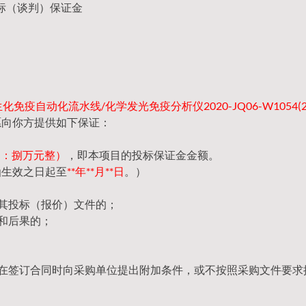
标（谈判）保证金
免疫自动化流水线/化学发光免疫分析仪2020-JQ06-W1054(25/
愿向你方提供如下保证：
（大写：捌万元整）
，即本项目的投标保证金金额。
函生效之日起至
**年**月**日
。）
回其投标（报价）文件的；
和后果的；
，在签订合同时向采购单位提出附加条件，或不按照采购文件要求