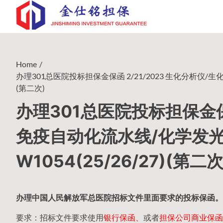
Skip
to
content
Home
办理301总医院投标担保金保函 2/21/2023 生化分析仪/生化免
(第二次)
办理301总医院投标担保金保函
免疫自动化流水线/化学发光免
W1054(25/26/27)(第二次
办理中国人民
解放军
总医院招标文件里面要求的
投标保函
。
要求：招标文件要求使用
银行保函、
或者
担保公司
商业保函