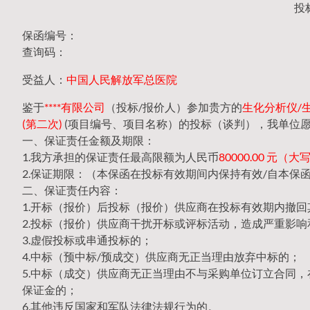
投
保函编号：
查询码：
受益人：
中国人民解放军总医院
鉴于
****有限公司
（投标/报价人）参加贵方的
生化分析仪/生化
(第二次)
(项目编号、项目名称）的投标（谈判），我单位
一、保证责任金额及期限：
1.我方承担的保证责任最高限额为人民币
80000.00 元
2.保证期限：（本保函在投标有效期间内保持有效/自本保
二、保证责任内容：
1.开标（报价）后投标（报价）供应商在投标有效期内撤
2.投标（报价）供应商干扰开标或评标活动，造成严重影响
3.虚假投标或串通投标的；
4.中标（预中标/预成交）供应商无正当理由放弃中标的；
5.中标（成交）供应商无正当理由不与采购单位订立合同
保证金的；
6.其他违反国家和军队法律法规行为的。