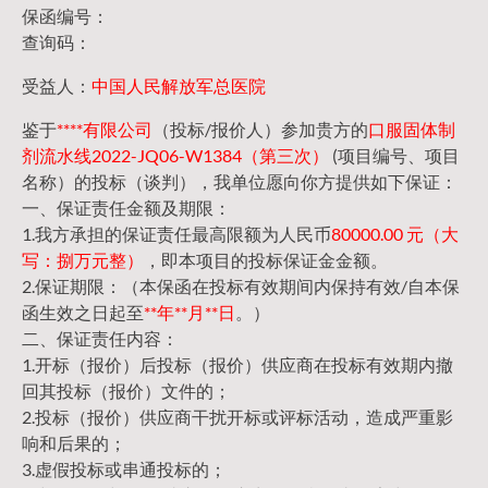
保函编号：
查询码：
受益人：
中国人民解放军总医院
鉴于
****有限公司
（投标/报价人）参加贵方的
口服固体制
剂流水线2022-JQ06-W1384（第三次）
(项目编号、项目
名称）的投标（谈判），我单位愿向你方提供如下保证：
一、保证责任金额及期限：
1.我方承担的保证责任最高限额为人民币
80000.00 元（大
写：捌万元整）
，即本项目的投标保证金金额。
2.保证期限：（本保函在投标有效期间内保持有效/自本保
函生效之日起至
**年**月**日
。）
二、保证责任内容：
1.开标（报价）后投标（报价）供应商在投标有效期内撤
回其投标（报价）文件的；
2.投标（报价）供应商干扰开标或评标活动，造成严重影
响和后果的；
3.虚假投标或串通投标的；