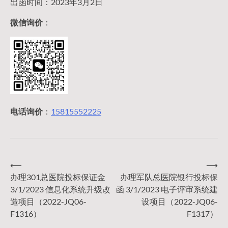
出函时间：2023年3月2日
微信询价
：
电话询价
：
15815552225
⟵
⟶
文
办理301总医院投标保证金
办理军队总医院银行投标保
3/1/2023 信息化系统升级改
函 3/1/2023 电子评审系统建
章
造项目（2022-JQ06-
设项目（2022-JQ06-
F1316）
F1317）