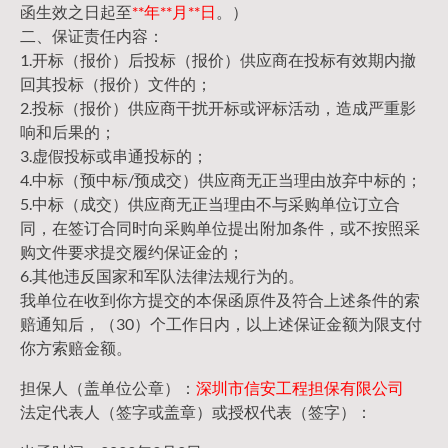
函生效之日起至
**年**月**日
。）
二、保证责任内容：
1.开标（报价）后投标（报价）供应商在投标有效期内撤
回其投标（报价）文件的；
2.投标（报价）供应商干扰开标或评标活动，造成严重影
响和后果的；
3.虚假投标或串通投标的；
4.中标（预中标/预成交）供应商无正当理由放弃中标的；
5.中标（成交）供应商无正当理由不与采购单位订立合
同，在签订合同时向采购单位提出附加条件，或不按照采
购文件要求提交履约保证金的；
6.其他违反国家和军队法律法规行为的。
我单位在收到你方提交的本保函原件及符合上述条件的索
赔通知后，（30）个工作日内，以上述保证金额为限支付
你方索赔金额。
担保人（盖单位公章）：
深圳市信安工程担保有限公司
法定代表人（签字或盖章）或授权代表（签字）：