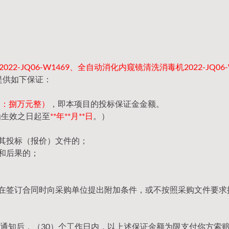
22-JQ06-W1469、全自动消化内窥镜清洗消毒机2022-JQ06-
提供如下保证：
（大写：捌万元整）
，即本项目的投标保证金金额。
函生效之日起至
**年**月**日
。）
回其投标（报价）文件的；
和后果的；
，在签订合同时向采购单位提出附加条件，或不按照采购文件要求
通知后，（30）个工作日内，以上述保证金额为限支付你方索