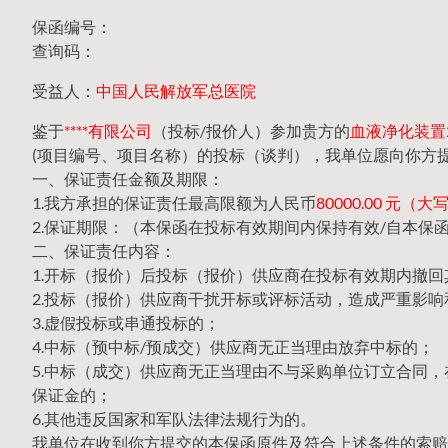
保函编号：
查询码：
受益人：
中国人民解放军总医院
鉴于
****有限公司
（投标/报价人）参加贵方的
血液净化装置20
(项目编号、项目名称）的投标（谈判），我单位愿向你方
一、保证责任金额及期限：
1.我方承担的保证责任最高限额为人民币
80000.00 元
2.保证期限：（本保函在投标有效期间内保持有效/自本保
二、保证责任内容：
1.开标（报价）后投标（报价）供应商在投标有效期内撤
2.投标（报价）供应商干扰开标或评标活动，造成严重影响
3.虚假投标或串通投标的；
4.中标（预中标/预成交）供应商无正当理由放弃中标的；
5.中标（成交）供应商无正当理由不与采购单位订立合同
保证金的；
6.其他违反国家和军队法律法规行为的。
我单位在收到你方提交的本保函原件及符合上述条件的索赔