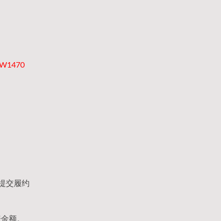
W1470
提交履约
赔金额。