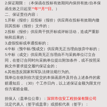
2.保证期限：（本保函在投标有效期间内保持有效/自本保
函生效之日起至
**年**月**日
。）
二、保证责任内容：
1.开标（报价）后投标（报价）供应商在投标有效期内撤
回其投标（报价）文件的；
2.投标（报价）供应商干扰开标或评标活动，造成严重影
响和后果的；
3.虚假投标或串通投标的；
4.中标（预中标/预成交）供应商无正当理由放弃中标的；
5.中标（成交）供应商无正当理由不与采购单位订立合
同，在签订合同时向采购单位提出附加条件，或不按照采
购文件要求提交履约保证金的；
6.其他违反国家和军队法律法规行为的。
我单位在收到你方提交的本保函原件及符合上述条件的索
赔通知后，（30）个工作日内，以上述保证金额为限支付
你方索赔金额。
担保人（盖单位公章）：
深圳市信安工程担保有限公司
法定代表人（签字或盖章）或授权代表（签字）：