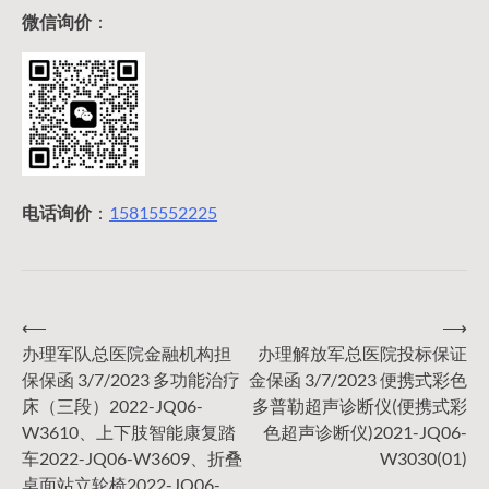
微信询价
：
电话询价
：
15815552225
⟵
⟶
文
办理军队总医院金融机构担
办理解放军总医院投标保证
保保函 3/7/2023 多功能治疗
金保函 3/7/2023 便携式彩色
章
床（三段）2022-JQ06-
多普勒超声诊断仪(便携式彩
W3610、上下肢智能康复踏
色超声诊断仪)2021-JQ06-
导
车2022-JQ06-W3609、折叠
W3030(01)
桌面站立轮椅2022-JQ06-