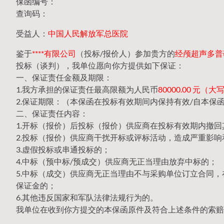
保函编号：
查询码：
受益人：
中国人民解放军总医院
鉴于
****有限公司
（投标/报价人）参加贵方的
经颅超声多普勒
投标（谈判），我单位愿向你方提供如下保证：
一、保证责任金额及期限：
1.我方承担的保证责任最高限额为人民币
80000.00 元
2.保证期限：（本保函在投标有效期间内保持有效/自本保
二、保证责任内容：
1.开标（报价）后投标（报价）供应商在投标有效期内撤
2.投标（报价）供应商干扰开标或评标活动，造成严重影响
3.虚假投标或串通投标的；
4.中标（预中标/预成交）供应商无正当理由放弃中标的；
5.中标（成交）供应商无正当理由不与采购单位订立合同
保证金的；
6.其他违反国家和军队法律法规行为的。
我单位在收到你方提交的本保函原件及符合上述条件的索赔