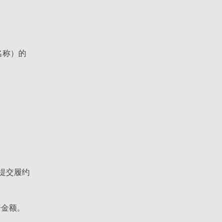
名称）的
提交履约
赔金额。