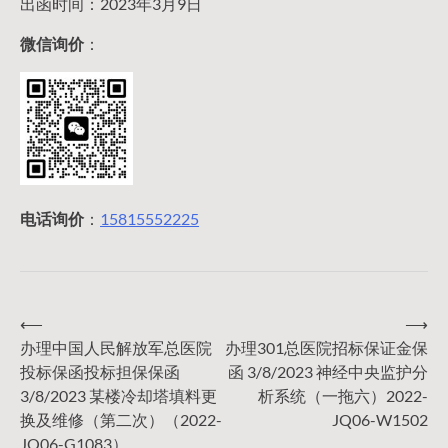
出函时间：2023年3月9日
微信询价
：
电话询价
：
15815552225
⟵
⟶
文
办理中国人民解放军总医院
办理301总医院招标保证金保
投标保函投标担保保函
函 3/8/2023 神经中央监护分
章
3/8/2023 某楼冷却塔填料更
析系统（一拖六）2022-
换及维修（第二次）（2022-
JQ06-W1502
JQ06-G1083）