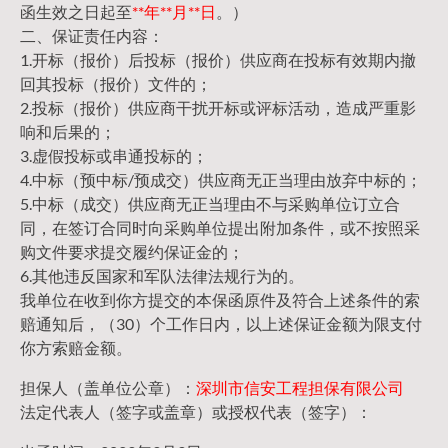
函生效之日起至
**年**月**日
。）
二、保证责任内容：
1.开标（报价）后投标（报价）供应商在投标有效期内撤
回其投标（报价）文件的；
2.投标（报价）供应商干扰开标或评标活动，造成严重影
响和后果的；
3.虚假投标或串通投标的；
4.中标（预中标/预成交）供应商无正当理由放弃中标的；
5.中标（成交）供应商无正当理由不与采购单位订立合
同，在签订合同时向采购单位提出附加条件，或不按照采
购文件要求提交履约保证金的；
6.其他违反国家和军队法律法规行为的。
我单位在收到你方提交的本保函原件及符合上述条件的索
赔通知后，（30）个工作日内，以上述保证金额为限支付
你方索赔金额。
担保人（盖单位公章）：
深圳市信安工程担保有限公司
法定代表人（签字或盖章）或授权代表（签字）：