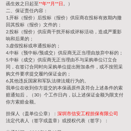
函生效之日起至
**年**月**日
。）
二、保证责任内容：
1.开标（报价）后投标（报价）供应商在投标有效期内撤
回其投标（报价）文件的；
2.投标（报价）供应商干扰开标或评标活动，造成严重影
响和后果的；
3.虚假投标或串通投标的；
4.中标（预中标/预成交）供应商无正当理由放弃中标的；
5.中标（成交）供应商无正当理由不与采购单位订立合
同，在签订合同时向采购单位提出附加条件，或不按照采
购文件要求提交履约保证金的；
6.其他违反国家和军队法律法规行为的。
我单位在收到你方提交的本保函原件及符合上述条件的索
赔通知后，（30）个工作日内，以上述保证金额为限支付
你方索赔金额。
担保人（盖单位公章）：
深圳市信安工程担保有限公司
法定代表人（签字或盖章）或授权代表（签字）：