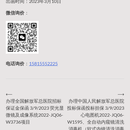
出函时间：2023年3月10日
微信询价
：
电话询价
：
15815552225
⟵
⟶
文
办理全国解放军总医院招标
办理中国人民解放军总医院
保证金保函 3/9/2023 荧光显
投标保函投标担保 3/9/2023
章
微镜及成像系统2022-JQ06-
心电图机2022-JQ06-
W3736项目
W1595、全自动内窥镜清洗
消毒机（软式内镜清洗消毒