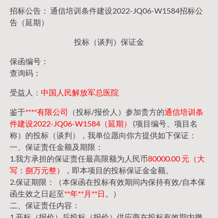
招标公告： 通信培训条件建设2022-JQ06-W1584招标公
告（延期）
投标（谈判）保证金
保函编号：
查询码：
受益人：
中国人民解放军总医院
鉴于
****有限公司
（投标/报价人）参加贵方的
通信培训条
件建设2022-JQ06-W1584（延期）
(项目编号、项目名
称）的投标（谈判），我单位愿向你方提供如下保证：
一、保证责任金额及期限：
1.我方承担的保证责任最高限额为人民币
80000.00 元（大
写：捌万元整）
，即本项目的投标保证金金额。
2.保证期限：（本保函在投标有效期间内保持有效/自本保
函生效之日起至
**年**月**日
。）
二、保证责任内容：
1.开标（报价）后投标（报价）供应商在投标有效期内撤