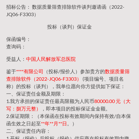
招标公告： 数据质量筛查排除软件谈判邀请函（2022-
JQ06-F3303）
投标（谈判）保证金
保函编号：
查询码：
受益人：
中国人民解放军总医院
鉴于
****有限公司
（投标/报价人）参加贵方的
数据质量筛
查排除软件（2022-JQ06-F3303）
(项目编号、项目名
称）的投标（谈判），我单位愿向你方提供如下保证：
一、保证责任金额及期限：
1.我方承担的保证责任最高限额为人民币
80000.00 元（大
写：捌万元整）
，即本项目的投标保证金金额。
2.保证期限：（本保函在投标有效期间内保持有效/自本保
函生效之日起至
**年**月**日
。）
二、保证责任内容：
1.开标（报价）后投标（报价）供应商在投标有效期内撤