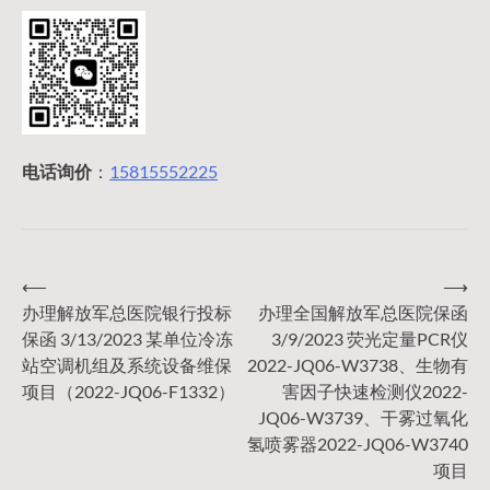
电话询价
：
15815552225
⟵
⟶
文
办理解放军总医院银行投标
办理全国解放军总医院保函
保函 3/13/2023 某单位冷冻
3/9/2023 荧光定量PCR仪
章
站空调机组及系统设备维保
2022-JQ06-W3738、生物有
项目（2022-JQ06-F1332）
害因子快速检测仪2022-
导
JQ06-W3739、干雾过氧化
氢喷雾器2022-JQ06-W3740
项目
航