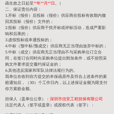
函生效之日起至
**年**月**日
。）
二、保证责任内容：
1.开标（报价）后投标（报价）供应商在投标有效期内撤
回其投标（报价）文件的；
2.投标（报价）供应商干扰开标或评标活动，造成严重影
响和后果的；
3.虚假投标或串通投标的；
4.中标（预中标/预成交）供应商无正当理由放弃中标的；
5.中标（成交）供应商无正当理由不与采购单位订立合
同，在签订合同时向采购单位提出附加条件，或不按照采
购文件要求提交履约保证金的；
6.其他违反国家和军队法律法规行为的。
我单位在收到你方提交的本保函原件及符合上述条件的索
赔通知后，（30）个工作日内，以上述保证金额为限支付
你方索赔金额。
担保人（盖单位公章）：
深圳市信安工程担保有限公司
法定代表人（签字或盖章）或授权代表（签字）：