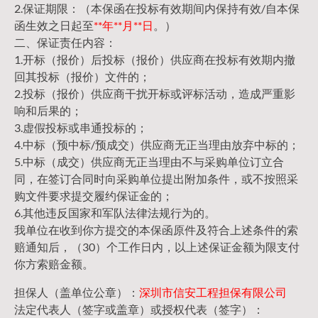
2.保证期限：（本保函在投标有效期间内保持有效/自本保
函生效之日起至
**年**月**日
。）
二、保证责任内容：
1.开标（报价）后投标（报价）供应商在投标有效期内撤
回其投标（报价）文件的；
2.投标（报价）供应商干扰开标或评标活动，造成严重影
响和后果的；
3.虚假投标或串通投标的；
4.中标（预中标/预成交）供应商无正当理由放弃中标的；
5.中标（成交）供应商无正当理由不与采购单位订立合
同，在签订合同时向采购单位提出附加条件，或不按照采
购文件要求提交履约保证金的；
6.其他违反国家和军队法律法规行为的。
我单位在收到你方提交的本保函原件及符合上述条件的索
赔通知后，（30）个工作日内，以上述保证金额为限支付
你方索赔金额。
担保人（盖单位公章）：
深圳市信安工程担保有限公司
法定代表人（签字或盖章）或授权代表（签字）：