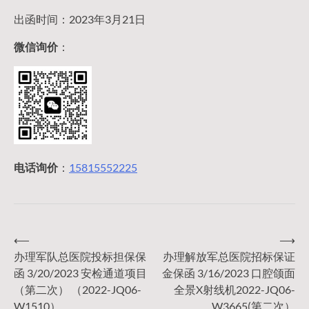
出函时间：2023年3月21日
微信询价
：
电话询价
：
15815552225
⟵
⟶
文
办理军队总医院投标担保保
办理解放军总医院招标保证
函 3/20/2023 安检通道项目
金保函 3/16/2023 口腔颌面
章
（第二次） （2022-JQ06-
全景X射线机2022-JQ06-
W1510）
W3665(第二次）