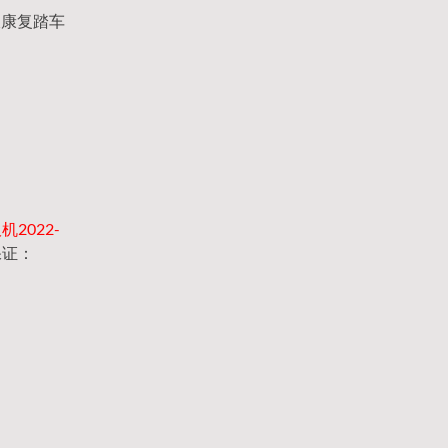
下肢康复踏车
机2022-
保证：