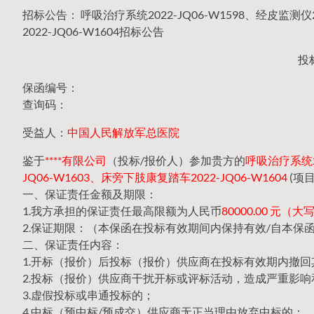
招标公告： 呼吸治疗系统2022-JQ06-W1598、经皮监测仪2
2022-JQ06-W1604招标公告
投
保函编号：
查询码：
受益人：
中国人民解放军总医院
鉴于
****有限公司
（投标/报价人）参加贵方的
呼吸治疗系统20
JQ06-W1603、床旁下肢康复踏车2022-JQ06-W1604
(项
一、保证责任金额及期限：
1.我方承担的保证责任最高限额为人民币
80000.00 元
2.保证期限：（本保函在投标有效期间内保持有效/自本保
二、保证责任内容：
1.开标（报价）后投标（报价）供应商在投标有效期内撤
2.投标（报价）供应商干扰开标或评标活动，造成严重影响
3.虚假投标或串通投标的；
4.中标（预中标/预成交）供应商无正当理由放弃中标的；