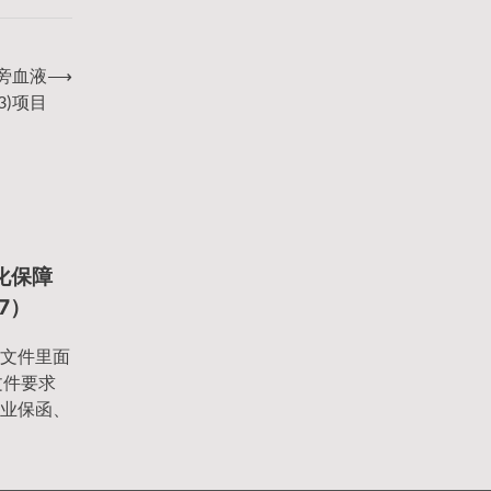
床旁血液
⟶
3)项目
会化保障
37）
文件里面
文件要求
业保函、