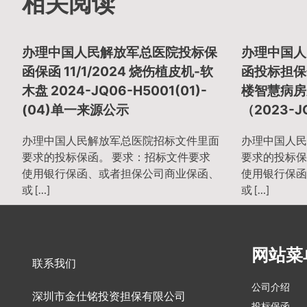
章
相关阅读
导
办理中国人民解放军总医院投标保
办理中国人
函保函 11/1/2024 烧伤植皮机-软
函投标担保金
木盘 2024-JQ06-H5001(01)-
楼智慧病房
航
(04)单一来源公示
（2023-J
办理中国人民解放军总医院招标文件里面
办理中国人民
要求的投标保函。 要求：招标文件要求
要求的投标保
使用银行保函、或者担保公司商业保函、
使用银行保函
或 […]
或 […]
网站菜
联系我们
公司介绍
深圳市金仕铭投资担保有限公司
投标保函