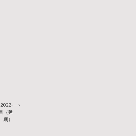
022-
⟶
项目（延
期）