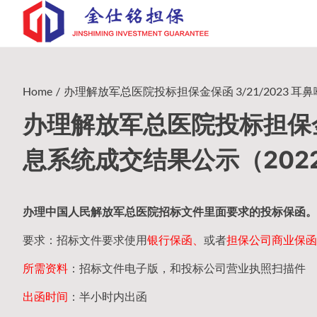
Skip
to
content
Home
办理解放军总医院投标担保金保函 3/21/2023 耳鼻
办理解放军总医院投标担保金保
息系统成交结果公示（2022-
办理中国人民
解放军
总医院招标文件里面要求的
投标保函
。
要求：招标文件要求使用
银行保函、
或者
担保公司
商业保函
所需资料
：招标文件电子版，和投标公司营业执照扫描件
出函时间
：半小时内出函