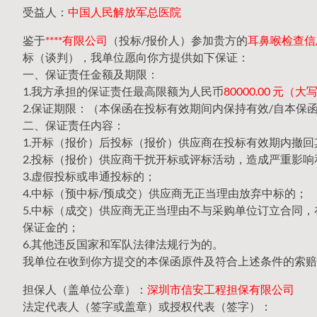
受益人：
中国人民解放军总医院
鉴于
****有限公司
（投标/报价人）参加贵方的
耳鼻喉检查信息
标（谈判），我单位愿向你方提供如下保证：
一、保证责任金额及期限：
1.我方承担的保证责任最高限额为人民币
80000.00 元
2.保证期限：（本保函在投标有效期间内保持有效/自本保
二、保证责任内容：
1.开标（报价）后投标（报价）供应商在投标有效期内撤
2.投标（报价）供应商干扰开标或评标活动，造成严重影响
3.虚假投标或串通投标的；
4.中标（预中标/预成交）供应商无正当理由放弃中标的；
5.中标（成交）供应商无正当理由不与采购单位订立合同
保证金的；
6.其他违反国家和军队法律法规行为的。
我单位在收到你方提交的本保函原件及符合上述条件的索赔
担保人（盖单位公章）：
深圳市信安工程担保有限公司
法定代表人（签字或盖章）或授权代表（签字）：