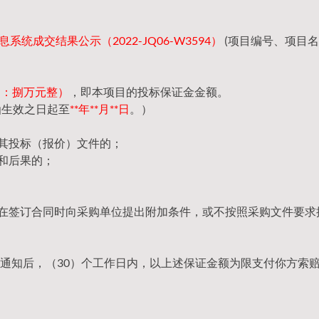
系统成交结果公示（2022-JQ06-W3594）
(项目编号、项目
（大写：捌万元整）
，即本项目的投标保证金金额。
函生效之日起至
**年**月**日
。）
回其投标（报价）文件的；
和后果的；
，在签订合同时向采购单位提出附加条件，或不按照采购文件要求
通知后，（30）个工作日内，以上述保证金额为限支付你方索