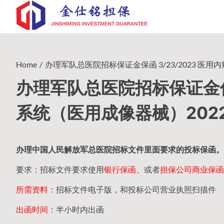
Skip
to
content
Home
办理军队总医院招标保证金保函 3/23/2023 医用内
办理军队总医院招标保证金保函
系统（医用成像器械）2022-
办理中国人民
解放军
总医院招标文件里面要求的
投标保函
。
要求：招标文件要求使用
银行保函、
或者
担保公司
商业保函
所需资料
：招标文件电子版，和投标公司营业执照扫描件
出函时间
：半小时内出函