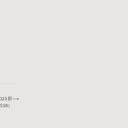
23 肝
⟶
518）