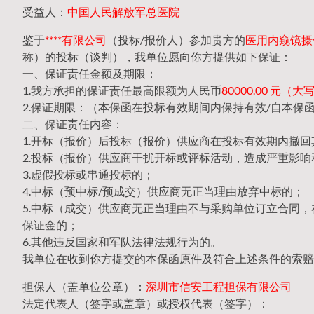
受益人：
中国人民解放军总医院
鉴于
****有限公司
（投标/报价人）参加贵方的
医用内窥镜摄像
称）的投标（谈判），我单位愿向你方提供如下保证：
一、保证责任金额及期限：
1.我方承担的保证责任最高限额为人民币
80000.00 元
2.保证期限：（本保函在投标有效期间内保持有效/自本保
二、保证责任内容：
1.开标（报价）后投标（报价）供应商在投标有效期内撤
2.投标（报价）供应商干扰开标或评标活动，造成严重影响
3.虚假投标或串通投标的；
4.中标（预中标/预成交）供应商无正当理由放弃中标的；
5.中标（成交）供应商无正当理由不与采购单位订立合同
保证金的；
6.其他违反国家和军队法律法规行为的。
我单位在收到你方提交的本保函原件及符合上述条件的索赔
担保人（盖单位公章）：
深圳市信安工程担保有限公司
法定代表人（签字或盖章）或授权代表（签字）：