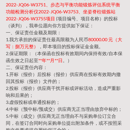
2022-JQ06-W3751、步态与平衡功能锻炼评估系统平衡
功能检测分析仪2022-JQ06-W3753、坐姿脊柱锻炼站
2022-JQ06-W3755项目
(项目编号、项目名称）的投标
（谈判），我单位愿向你方提供如下保证：
一、保证责任金额及期限：
1.我方承担的保证责任最高限额为人民币
80000.00 元（大
写：捌万元整）
，即本项目的投标保证金金额。
2.保证期限：（本保函在投标有效期间内保持有效/自本保
函生效之日起至
**年**月**日
。）
二、保证责任内容：
1.开标（报价）后投标（报价）供应商在投标有效期内撤
回其投标（报价）文件的；
2.投标（报价）供应商干扰开标或评标活动，造成严重影
响和后果的；
3.虚假投标或串通投标的；
4.中标（预中标/预成交）供应商无正当理由放弃中标的；
5.中标（成交）供应商无正当理由不与采购单位订立合
同，在签订合同时向采购单位提出附加条件，或不按照采
购文件要求提交履约保证金的；