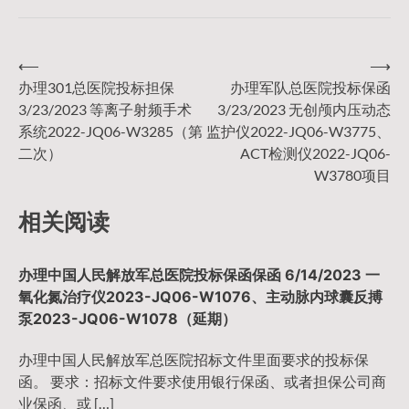
⟵
⟶
文
办理301总医院投标担保
办理军队总医院投标保函
3/23/2023 等离子射频手术
3/23/2023 无创颅内压动态
章
系统2022-JQ06-W3285（第
监护仪2022-JQ06-W3775、
二次）
ACT检测仪2022-JQ06-
导
W3780项目
相关阅读
航
办理中国人民解放军总医院投标保函保函 6/14/2023 一
氧化氮治疗仪2023-JQ06-W1076、主动脉内球囊反搏
泵2023-JQ06-W1078（延期）
办理中国人民解放军总医院招标文件里面要求的投标保
函。 要求：招标文件要求使用银行保函、或者担保公司商
业保函、或 […]