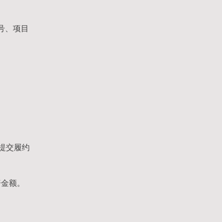
号、项目
提交履约
赔金额。