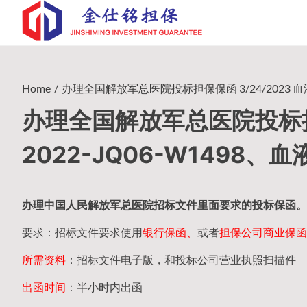
Skip
to
content
Home
办理全国解放军总医院投标担保保函 3/24/2023 血液透
办理全国解放军总医院投标担保
2022-JQ06-W1498、血
办理中国人民
解放军
总医院招标文件里面要求的
投标保函
。
要求：招标文件要求使用
银行保函、
或者
担保公司
商业保函
所需资料
：招标文件电子版，和投标公司营业执照扫描件
出函时间
：半小时内出函