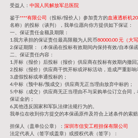
受益人：
中国人民解放军总医院
鉴于
****有限公司
（投标/报价人）参加贵方的
血液透析机202
名称）的投标（谈判），我单位愿向你方提供如下保证：
一、保证责任金额及期限：
1.我方承担的保证责任最高限额为人民币
80000.00 元
2.保证期限：（本保函在投标有效期间内保持有效/自本保
二、保证责任内容：
1.开标（报价）后投标（报价）供应商在投标有效期内撤
2.投标（报价）供应商干扰开标或评标活动，造成严重影响
3.虚假投标或串通投标的；
4.中标（预中标/预成交）供应商无正当理由放弃中标的；
5.中标（成交）供应商无正当理由不与采购单位订立合同
保证金的；
6.其他违反国家和军队法律法规行为的。
我单位在收到你方提交的本保函原件及符合上述条件的索赔
担保人（盖单位公章）：
深圳市信安工程担保有限公司
法定代表人（签字或盖章）或授权代表（签字）：