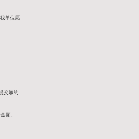
，我单位愿
提交履约
赔金额。