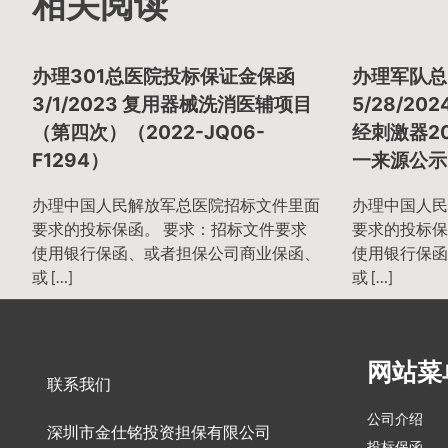
章
相关阅读
导
办理301总医院投标保证金保函
办理军队总
3/1/2023 复用器械洗消医辅项目
5/28/2
（第四次）（2022-JQ06-
经刺激器20
航
F1294）
一来源公示
办理中国人民解放军总医院招标文件里面
办理中国人民
要求的投标保函。 要求：招标文件要求
要求的投标保
使用银行保函、或者担保公司商业保函、
使用银行保函
或 […]
或 […]
网站菜
联系我们
公司介绍
深圳市金仕铭投资担保有限公司
投标保函