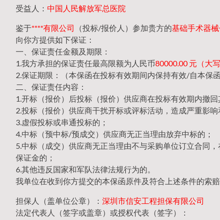
受益人：
中国人民解放军总医院
鉴于
****有限公司
（投标/报价人）参加贵方的
基础手术器械包2
向你方提供如下保证：
一、保证责任金额及期限：
1.我方承担的保证责任最高限额为人民币
80000.00 元
2.保证期限：（本保函在投标有效期间内保持有效/自本保
二、保证责任内容：
1.开标（报价）后投标（报价）供应商在投标有效期内撤
2.投标（报价）供应商干扰开标或评标活动，造成严重影响
3.虚假投标或串通投标的；
4.中标（预中标/预成交）供应商无正当理由放弃中标的；
5.中标（成交）供应商无正当理由不与采购单位订立合同
保证金的；
6.其他违反国家和军队法律法规行为的。
我单位在收到你方提交的本保函原件及符合上述条件的索赔
担保人（盖单位公章）：
深圳市信安工程担保有限公司
法定代表人（签字或盖章）或授权代表（签字）：