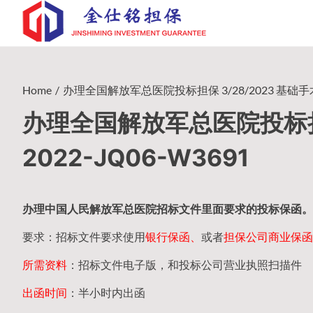
Skip
to
content
Home
办理全国解放军总医院投标担保 3/28/2023 基础手术器
办理全国解放军总医院投标担保
2022-JQ06-W3691
办理中国人民
解放军
总医院招标文件里面要求的
投标保函
。
要求：招标文件要求使用
银行保函、
或者
担保公司
商业保函
所需资料
：招标文件电子版，和投标公司营业执照扫描件
出函时间
：半小时内出函