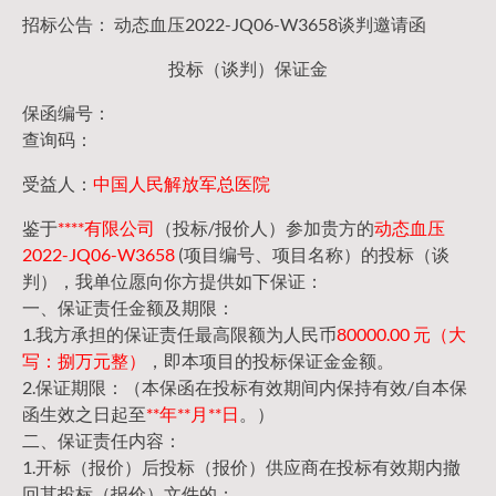
招标公告： 动态血压2022-JQ06-W3658谈判邀请函
投标（谈判）保证金
保函编号：
查询码：
受益人：
中国人民解放军总医院
鉴于
****有限公司
（投标/报价人）参加贵方的
动态血压
2022-JQ06-W3658
(项目编号、项目名称）的投标（谈
判），我单位愿向你方提供如下保证：
一、保证责任金额及期限：
1.我方承担的保证责任最高限额为人民币
80000.00 元（大
写：捌万元整）
，即本项目的投标保证金金额。
2.保证期限：（本保函在投标有效期间内保持有效/自本保
函生效之日起至
**年**月**日
。）
二、保证责任内容：
1.开标（报价）后投标（报价）供应商在投标有效期内撤
回其投标（报价）文件的；