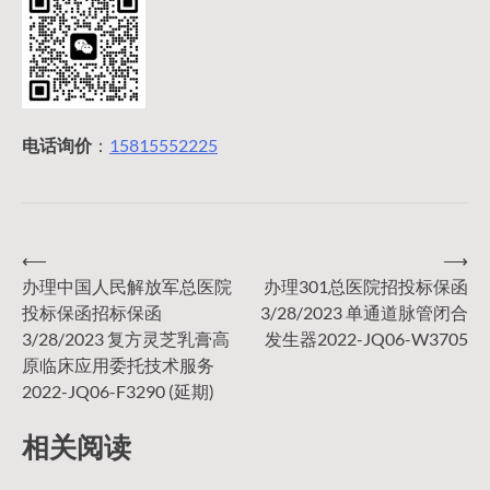
电话询价
：
15815552225
⟵
⟶
文
办理中国人民解放军总医院
办理301总医院招投标保函
投标保函招标保函
3/28/2023 单通道脉管闭合
章
3/28/2023 复方灵芝乳膏高
发生器2022-JQ06-W3705
原临床应用委托技术服务
导
2022-JQ06-F3290 (延期)
相关阅读
航