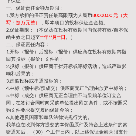
下保证：
一、保证责任金额及期限：
1.我方承担的保证责任最高限额为人民币
80000.00 元（大
写：捌万元整）
，即本项目的投标保证金金额。
2.保证期限：（本保函在投标有效期间内保持有效/自本保
函生效之日起至
**年**月**日
。）
二、保证责任内容：
1.开标（报价）后投标（报价）供应商在投标有效期内撤
回其投标（报价）文件的；
2.投标（报价）供应商干扰开标或评标活动，造成严重影
响和后果的；
3.虚假投标或串通投标的；
4.中标（预中标/预成交）供应商无正当理由放弃中标的；
5.中标（成交）供应商无正当理由不与采购单位订立合
同，在签订合同时向采购单位提出附加条件，或不按照采
购文件要求提交履约保证金的；
6.其他违反国家和军队法律法规行为的。
我单位在收到你方提交的本保函原件及符合上述条件的索
赔通知后，（30）个工作日内，以上述保证金额为限支付