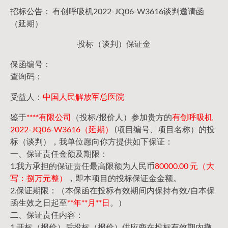
招标公告： 有创呼吸机2022-JQ06-W3616谈判邀请函
（延期）
投标（谈判）保证金
保函编号：
查询码：
受益人：
中国人民解放军总医院
鉴于
****有限公司
（投标/报价人）参加贵方的
有创呼吸机
2022-JQ06-W3616（延期）
(项目编号、项目名称）的投
标（谈判），我单位愿向你方提供如下保证：
一、保证责任金额及期限：
1.我方承担的保证责任最高限额为人民币
80000.00 元（大
写：捌万元整）
，即本项目的投标保证金金额。
2.保证期限：（本保函在投标有效期间内保持有效/自本保
函生效之日起至
**年**月**日
。）
二、保证责任内容：
1.开标（报价）后投标（报价）供应商在投标有效期内撤