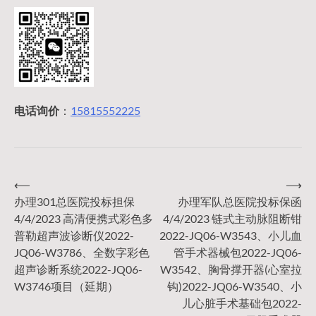
电话询价
：
15815552225
⟵
⟶
文
办理301总医院投标担保
办理军队总医院投标保函
4/4/2023 高清便携式彩色多
4/4/2023 链式主动脉阻断钳
章
普勒超声波诊断仪2022-
2022-JQ06-W3543、小儿血
JQ06-W3786、全数字彩色
管手术器械包2022-JQ06-
导
超声诊断系统2022-JQ06-
W3542、胸骨撑开器(心室拉
W3746项目（延期）
钩)2022-JQ06-W3540、小
儿心脏手术基础包2022-
航