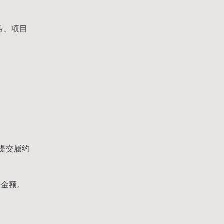
号、项目
提交履约
赔金额。