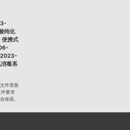
金
3-
核酸纯化
3、便携式
6-
023-
氢消毒系
文件里面
文件要求
业保函、