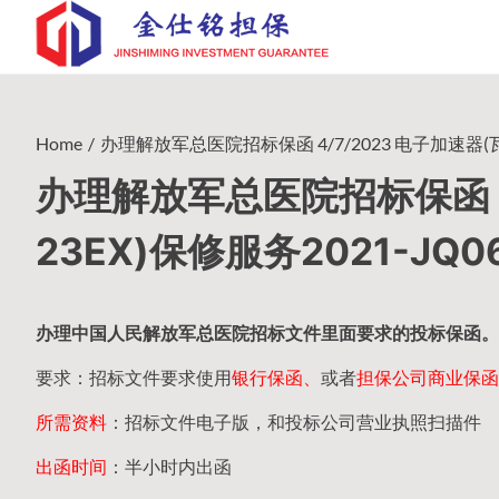
Skip
to
content
Home
办理解放军总医院招标保函 4/7/2023 电子加速器(瓦里安
办理解放军总医院招标保函 4
23EX)保修服务2021-JQ0
办理中国人民
解放军
总医院招标文件里面要求的
投标保函
。
要求：招标文件要求使用
银行保函、
或者
担保公司
商业保函
所需资料
：招标文件电子版，和投标公司营业执照扫描件
出函时间
：半小时内出函