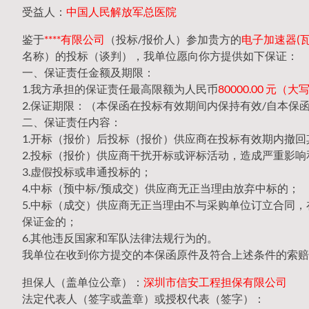
受益人：
中国人民解放军总医院
鉴于
****有限公司
（投标/报价人）参加贵方的
电子加速器(瓦里
名称）的投标（谈判），我单位愿向你方提供如下保证：
一、保证责任金额及期限：
1.我方承担的保证责任最高限额为人民币
80000.00 元
2.保证期限：（本保函在投标有效期间内保持有效/自本保
二、保证责任内容：
1.开标（报价）后投标（报价）供应商在投标有效期内撤
2.投标（报价）供应商干扰开标或评标活动，造成严重影响
3.虚假投标或串通投标的；
4.中标（预中标/预成交）供应商无正当理由放弃中标的；
5.中标（成交）供应商无正当理由不与采购单位订立合同
保证金的；
6.其他违反国家和军队法律法规行为的。
我单位在收到你方提交的本保函原件及符合上述条件的索赔
担保人（盖单位公章）：
深圳市信安工程担保有限公司
法定代表人（签字或盖章）或授权代表（签字）：