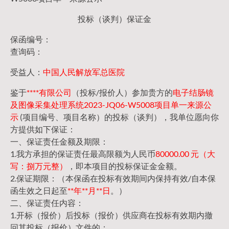
投标（谈判）保证金
保函编号：
查询码：
受益人：
中国人民解放军总医院
鉴于
****有限公司
（投标/报价人）参加贵方的
电子结肠镜
及图像采集处理系统2023-JQ06-W5008项目单一来源公
示
(项目编号、项目名称）的投标（谈判），我单位愿向你
方提供如下保证：
一、保证责任金额及期限：
1.我方承担的保证责任最高限额为人民币
80000.00 元（大
写：捌万元整）
，即本项目的投标保证金金额。
2.保证期限：（本保函在投标有效期间内保持有效/自本保
函生效之日起至
**年**月**日
。）
二、保证责任内容：
1.开标（报价）后投标（报价）供应商在投标有效期内撤
回其投标（报价）文件的；