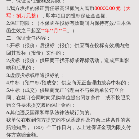
一、保证责任金额及期限：
1.我方承担的保证责任最高限额为人民币
80000.00 元（大
写：捌万元整）
，即本项目的投标保证金金额。
2.保证期限：（本保函在投标有效期间内保持有效/自本保
函生效之日起至
**年**月**日
。）
二、保证责任内容：
1.开标（报价）后投标（报价）供应商在投标有效期内撤
回其投标（报价）文件的；
2.投标（报价）供应商干扰开标或评标活动，造成严重影
响和后果的；
3.虚假投标或串通投标的；
4.中标（预中标/预成交）供应商无正当理由放弃中标的；
5.中标（成交）供应商无正当理由不与采购单位订立合
同，在签订合同时向采购单位提出附加条件，或不按照采
购文件要求提交履约保证金的；
6.其他违反国家和军队法律法规行为的。
我单位在收到你方提交的本保函原件及符合上述条件的索
赔通知后，（30）个工作日内，以上述保证金额为限支付
你方索赔金额。