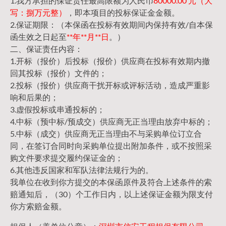
1.我方承担的保证责任最高限额为人民币
80000.00 元（大
写：捌万元整）
，即本项目的投标保证金金额。
2.保证期限：（本保函在投标有效期间内保持有效/自本保
函生效之日起至
**年**月**日
。）
二、保证责任内容：
1.开标（报价）后投标（报价）供应商在投标有效期内撤
回其投标（报价）文件的；
2.投标（报价）供应商干扰开标或评标活动，造成严重影
响和后果的；
3.虚假投标或串通投标的；
4.中标（预中标/预成交）供应商无正当理由放弃中标的；
5.中标（成交）供应商无正当理由不与采购单位订立合
同，在签订合同时向采购单位提出附加条件，或不按照采
购文件要求提交履约保证金的；
6.其他违反国家和军队法律法规行为的。
我单位在收到你方提交的本保函原件及符合上述条件的索
赔通知后，（30）个工作日内，以上述保证金额为限支付
你方索赔金额。