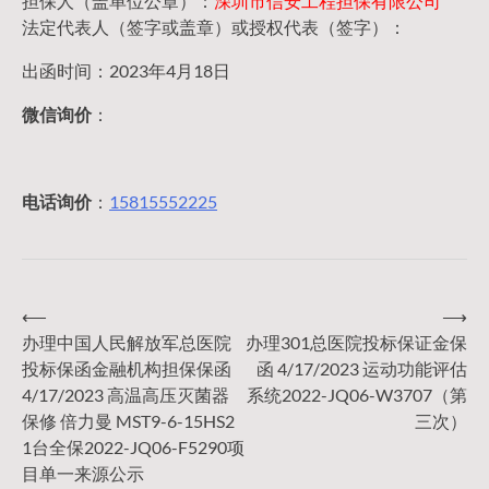
担保人（盖单位公章）：
深圳市信安工程担保有限公司
法定代表人（签字或盖章）或授权代表（签字）：
出函时间：2023年4月18日
微信询价
：
电话询价
：
15815552225
⟵
⟶
文
办理中国人民解放军总医院
办理301总医院投标保证金保
投标保函金融机构担保保函
函 4/17/2023 运动功能评估
章
4/17/2023 高温高压灭菌器
系统2022-JQ06-W3707（第
保修 倍力曼 MST9-6-15HS2
三次）
导
1台全保2022-JQ06-F5290项
目单一来源公示