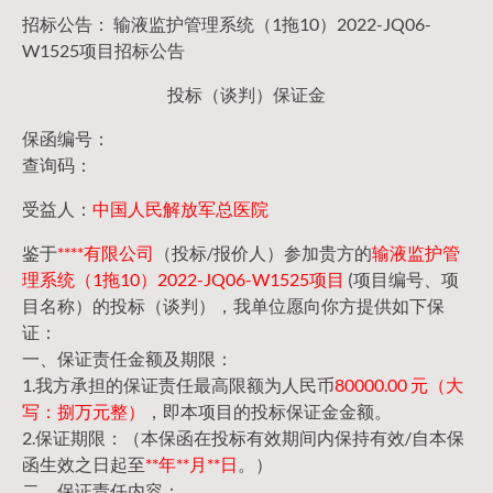
招标公告： 输液监护管理系统（1拖10）2022-JQ06-
W1525项目招标公告
投标（谈判）保证金
保函编号：
查询码：
受益人：
中国人民解放军总医院
鉴于
****有限公司
（投标/报价人）参加贵方的
输液监护管
理系统（1拖10）2022-JQ06-W1525项目
(项目编号、项
目名称）的投标（谈判），我单位愿向你方提供如下保
证：
一、保证责任金额及期限：
1.我方承担的保证责任最高限额为人民币
80000.00 元（大
写：捌万元整）
，即本项目的投标保证金金额。
2.保证期限：（本保函在投标有效期间内保持有效/自本保
函生效之日起至
**年**月**日
。）
二、保证责任内容：