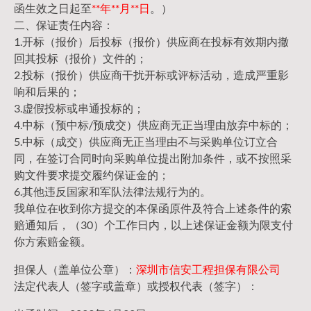
函生效之日起至
**年**月**日
。）
二、保证责任内容：
1.开标（报价）后投标（报价）供应商在投标有效期内撤
回其投标（报价）文件的；
2.投标（报价）供应商干扰开标或评标活动，造成严重影
响和后果的；
3.虚假投标或串通投标的；
4.中标（预中标/预成交）供应商无正当理由放弃中标的；
5.中标（成交）供应商无正当理由不与采购单位订立合
同，在签订合同时向采购单位提出附加条件，或不按照采
购文件要求提交履约保证金的；
6.其他违反国家和军队法律法规行为的。
我单位在收到你方提交的本保函原件及符合上述条件的索
赔通知后，（30）个工作日内，以上述保证金额为限支付
你方索赔金额。
担保人（盖单位公章）：
深圳市信安工程担保有限公司
法定代表人（签字或盖章）或授权代表（签字）：