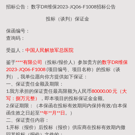
招标公告： 数字DR维保2023-JQ06-F1008招标公告
投标（谈判）保证金
保函编号：
查询码：
受益人：
中国人民解放军总医院
鉴于
****有限公司
（投标/报价人）参加贵方的
数字DR维保
2023-JQ06-F1008
(项目编号、项目名称）的投标（谈
判），我单位愿向你方提供如下保证：
一、保证责任金额及期限：
1.我方承担的保证责任最高限额为人民币
80000.00 元（大
写：捌万元整）
，即本项目的投标保证金金额。
2.保证期限：（本保函在投标有效期间内保持有效/自本保
函生效之日起至
**年**月**日
。）
二、保证责任内容：
1.开标（报价）后投标（报价）供应商在投标有效期内撤
回其投标（报价）文件的；