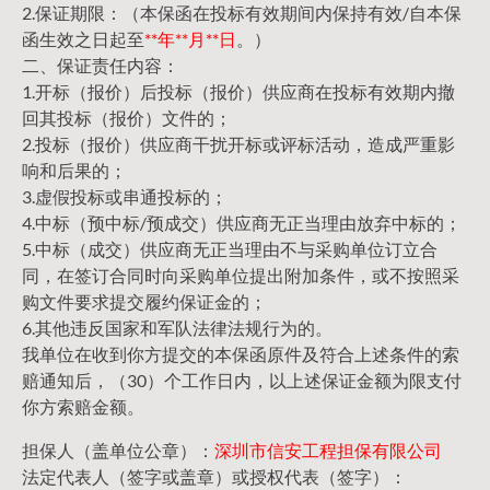
2.保证期限：（本保函在投标有效期间内保持有效/自本保
函生效之日起至
**年**月**日
。）
二、保证责任内容：
1.开标（报价）后投标（报价）供应商在投标有效期内撤
回其投标（报价）文件的；
2.投标（报价）供应商干扰开标或评标活动，造成严重影
响和后果的；
3.虚假投标或串通投标的；
4.中标（预中标/预成交）供应商无正当理由放弃中标的；
5.中标（成交）供应商无正当理由不与采购单位订立合
同，在签订合同时向采购单位提出附加条件，或不按照采
购文件要求提交履约保证金的；
6.其他违反国家和军队法律法规行为的。
我单位在收到你方提交的本保函原件及符合上述条件的索
赔通知后，（30）个工作日内，以上述保证金额为限支付
你方索赔金额。
担保人（盖单位公章）：
深圳市信安工程担保有限公司
法定代表人（签字或盖章）或授权代表（签字）：