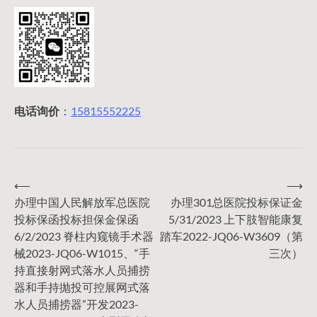
电话询价
：
15815552225
⟵
⟶
文
办理中国人民解放军总医院
办理301总医院投标保证金
投标保函投标担保金保函
5/31/2023 上下肢智能康复
章
6/2/2023 脊柱内窥镜手术器
踏车2022-JQ06-W3609（第
械2023-JQ06-W1015、“手
三次）
导
持直接射网式落水人员捕捞
器和手持抛投可控展网式落
水人员捕捞器”开发2023-
航