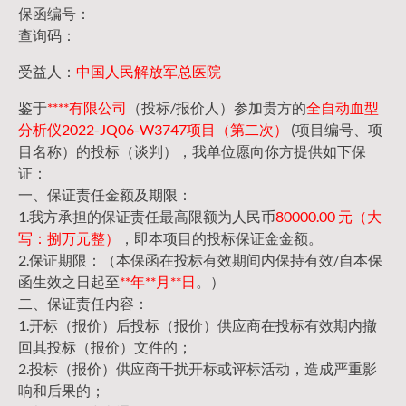
保函编号：
查询码：
受益人：
中国人民解放军总医院
鉴于
****有限公司
（投标/报价人）参加贵方的
全自动血型
分析仪2022-JQ06-W3747项目（第二次）
(项目编号、项
目名称）的投标（谈判），我单位愿向你方提供如下保
证：
一、保证责任金额及期限：
1.我方承担的保证责任最高限额为人民币
80000.00 元（大
写：捌万元整）
，即本项目的投标保证金金额。
2.保证期限：（本保函在投标有效期间内保持有效/自本保
函生效之日起至
**年**月**日
。）
二、保证责任内容：
1.开标（报价）后投标（报价）供应商在投标有效期内撤
回其投标（报价）文件的；
2.投标（报价）供应商干扰开标或评标活动，造成严重影
响和后果的；