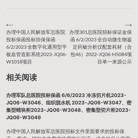
⟵
⟶
文
办理中国人民解放军总医院
办理301总医院招标保证金保
投标保函投标担保保函
函 6/2/2023 全自动微生物鉴
章
6/2/2023 全数字化通用型平
定药敏分析仪配套耗材（合
板血管造影系统2023-JQ06-
包46）2022-JQ06-H5084项
导
W1018项目
目单一来源公示
相关阅读
航
办理军队总医院投标保函 6/6/2023 冷冻切片机2023-
JQ06-W3046、组织脱水机 2023-JQ06-W3047、密
集型蜡块柜2023-JQ06-W3048、密集型切片柜2023-
JQ06-W3049
办理中国人民解放军总医院招标文件里面要求的投标保