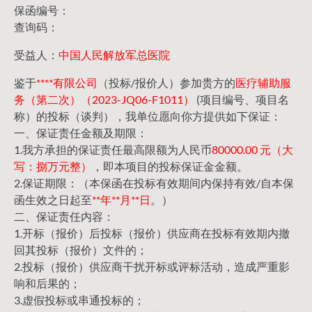
保函编号：
查询码：
受益人：
中国人民解放军总医院
鉴于
****有限公司
（投标/报价人）参加贵方的
医疗辅助服
务（第二次）（2023-JQ06-F1011）
(项目编号、项目名
称）的投标（谈判），我单位愿向你方提供如下保证：
一、保证责任金额及期限：
1.我方承担的保证责任最高限额为人民币
80000.00 元（大
写：捌万元整）
，即本项目的投标保证金金额。
2.保证期限：（本保函在投标有效期间内保持有效/自本保
函生效之日起至
**年**月**日
。）
二、保证责任内容：
1.开标（报价）后投标（报价）供应商在投标有效期内撤
回其投标（报价）文件的；
2.投标（报价）供应商干扰开标或评标活动，造成严重影
响和后果的；
3.虚假投标或串通投标的；