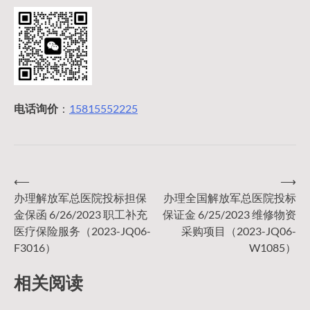
电话询价
：
15815552225
⟵
⟶
文
办理解放军总医院投标担保
办理全国解放军总医院投标
金保函 6/26/2023 职工补充
保证金 6/25/2023 维修物资
章
医疗保险服务（2023-JQ06-
采购项目（2023-JQ06-
F3016）
W1085）
导
相关阅读
航