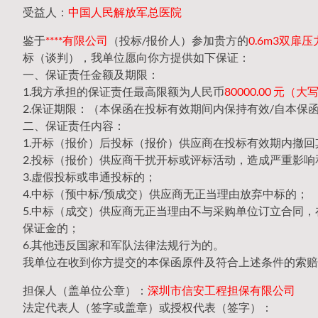
受益人：
中国人民解放军总医院
鉴于
****有限公司
（投标/报价人）参加贵方的
0.6m3双扉压
标（谈判），我单位愿向你方提供如下保证：
一、保证责任金额及期限：
1.我方承担的保证责任最高限额为人民币
80000.00 元
2.保证期限：（本保函在投标有效期间内保持有效/自本保
二、保证责任内容：
1.开标（报价）后投标（报价）供应商在投标有效期内撤
2.投标（报价）供应商干扰开标或评标活动，造成严重影响
3.虚假投标或串通投标的；
4.中标（预中标/预成交）供应商无正当理由放弃中标的；
5.中标（成交）供应商无正当理由不与采购单位订立合同
保证金的；
6.其他违反国家和军队法律法规行为的。
我单位在收到你方提交的本保函原件及符合上述条件的索赔
担保人（盖单位公章）：
深圳市信安工程担保有限公司
法定代表人（签字或盖章）或授权代表（签字）：