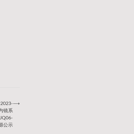
023-
⟶
化内镜系
Q06-
来源公示