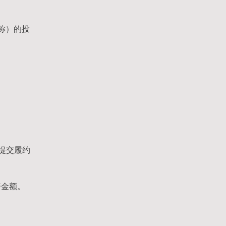
称）的投
提交履约
赔金额。