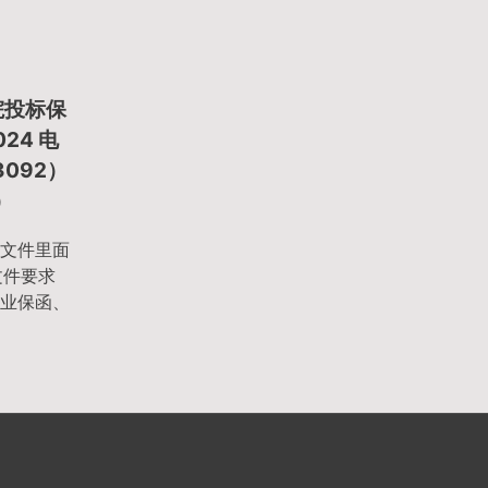
院投标保
24 电
3092）
）
文件里面
文件要求
业保函、