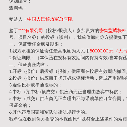
保函编号：
查询码：
受益人：
中国人民解放军总医院
鉴于
****有限公司
（投标/报价人）参加贵方的
密集型蜡块柜20
号、项目名称）的投标（谈判），我单位愿向你方提供如下
一、保证责任金额及期限：
1.我方承担的保证责任最高限额为人民币
80000.00 元
2.保证期限：（本保函在投标有效期间内保持有效/自本保
二、保证责任内容：
1.开标（报价）后投标（报价）供应商在投标有效期内撤
2.投标（报价）供应商干扰开标或评标活动，造成严重影响
3.虚假投标或串通投标的；
4.中标（预中标/预成交）供应商无正当理由放弃中标的；
5.中标（成交）供应商无正当理由不与采购单位订立合同
保证金的；
6.其他违反国家和军队法律法规行为的。
我单位在收到你方提交的本保函原件及符合上述条件的索赔