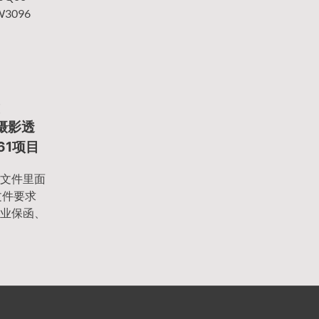
3096
函
线摄影透
61项目
文件里面
文件要求
业保函、