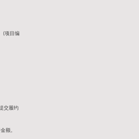
）
(项目编
提交履约
赔金额。