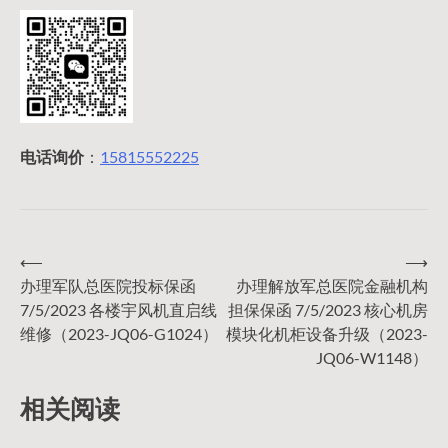
电话询价
：
15815552225
⟵
⟶
文
办理军队总医院投标保函
办理解放军总医院金融机构
7/5/2023 各楼宇风机直启线
担保保函 7/5/2023 核心机房
章
维修（2023-JQ06-G1024）
模块化机柜设备升级（2023-
JQ06-W1148）
导
相关阅读
航