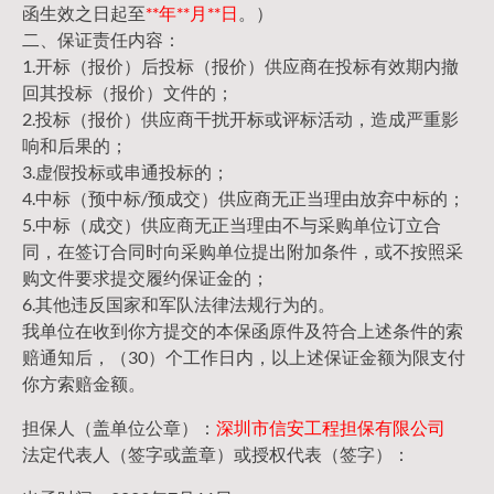
函生效之日起至
**年**月**日
。）
二、保证责任内容：
1.开标（报价）后投标（报价）供应商在投标有效期内撤
回其投标（报价）文件的；
2.投标（报价）供应商干扰开标或评标活动，造成严重影
响和后果的；
3.虚假投标或串通投标的；
4.中标（预中标/预成交）供应商无正当理由放弃中标的；
5.中标（成交）供应商无正当理由不与采购单位订立合
同，在签订合同时向采购单位提出附加条件，或不按照采
购文件要求提交履约保证金的；
6.其他违反国家和军队法律法规行为的。
我单位在收到你方提交的本保函原件及符合上述条件的索
赔通知后，（30）个工作日内，以上述保证金额为限支付
你方索赔金额。
担保人（盖单位公章）：
深圳市信安工程担保有限公司
法定代表人（签字或盖章）或授权代表（签字）：