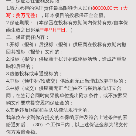
一、保证责任金额及期限：
1.我方承担的保证责任最高限额为人民币
80000.00 元（大
写：捌万元整）
，即本项目的投标保证金金额。
2.保证期限：（本保函在投标有效期间内保持有效/自本保
函生效之日起至
**年**月**日
。）
二、保证责任内容：
1.开标（报价）后投标（报价）供应商在投标有效期内撤
回其投标（报价）文件的；
2.投标（报价）供应商干扰开标或评标活动，造成严重影
响和后果的；
3.虚假投标或串通投标的；
4.中标（预中标/预成交）供应商无正当理由放弃中标的；
5.中标（成交）供应商无正当理由不与采购单位订立合
同，在签订合同时向采购单位提出附加条件，或不按照采
购文件要求提交履约保证金的；
6.其他违反国家和军队法律法规行为的。
我单位在收到你方提交的本保函原件及符合上述条件的索
赔通知后，（30）个工作日内，以上述保证金额为限支付
你方索赔金额。