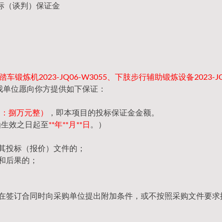
标（谈判）保证金
车锻炼机2023-JQ06-W3055、下肢步行辅助锻炼设备2023-JQ
我单位愿向你方提供如下保证：
（大写：捌万元整）
，即本项目的投标保证金金额。
函生效之日起至
**年**月**日
。）
回其投标（报价）文件的；
和后果的；
，在签订合同时向采购单位提出附加条件，或不按照采购文件要求