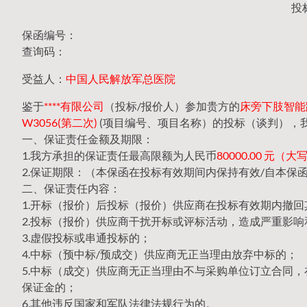
投
保函编号：
查询码：
受益人：
中国人民解放军总医院
鉴于
****有限公司
（投标/报价人）参加贵方的
床旁下肢智能踏
W3056(第二次)
(项目编号、项目名称）的投标（谈判），
一、保证责任金额及期限：
1.我方承担的保证责任最高限额为人民币
80000.00 元
2.保证期限：（本保函在投标有效期间内保持有效/自本保
二、保证责任内容：
1.开标（报价）后投标（报价）供应商在投标有效期内撤
2.投标（报价）供应商干扰开标或评标活动，造成严重影响
3.虚假投标或串通投标的；
4.中标（预中标/预成交）供应商无正当理由放弃中标的；
5.中标（成交）供应商无正当理由不与采购单位订立合同
保证金的；
6.其他违反国家和军队法律法规行为的。