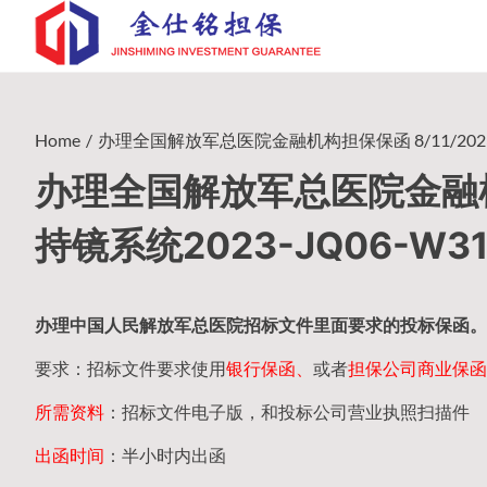
Skip
to
content
Home
办理全国解放军总医院金融机构担保保函 8/11/2023 
办理全国解放军总医院金融机构
持镜系统2023-JQ06-W31
办理中国人民
解放军
总医院招标文件里面要求的
投标保函
。
要求：招标文件要求使用
银行保函、
或者
担保公司
商业保函
所需资料
：招标文件电子版，和投标公司营业执照扫描件
出函时间
：半小时内出函