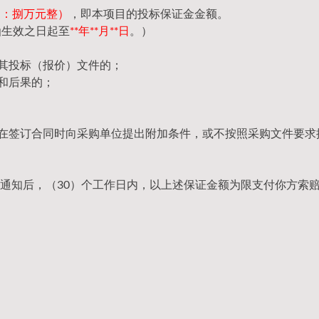
（大写：捌万元整）
，即本项目的投标保证金金额。
函生效之日起至
**年**月**日
。）
回其投标（报价）文件的；
和后果的；
，在签订合同时向采购单位提出附加条件，或不按照采购文件要求
通知后，（30）个工作日内，以上述保证金额为限支付你方索