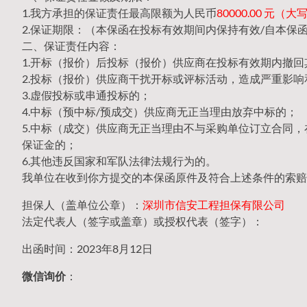
1.我方承担的保证责任最高限额为人民币
80000.00 元
2.保证期限：（本保函在投标有效期间内保持有效/自本保
二、保证责任内容：
1.开标（报价）后投标（报价）供应商在投标有效期内撤
2.投标（报价）供应商干扰开标或评标活动，造成严重影响
3.虚假投标或串通投标的；
4.中标（预中标/预成交）供应商无正当理由放弃中标的；
5.中标（成交）供应商无正当理由不与采购单位订立合同
保证金的；
6.其他违反国家和军队法律法规行为的。
我单位在收到你方提交的本保函原件及符合上述条件的索赔
担保人（盖单位公章）：
深圳市信安工程担保有限公司
法定代表人（签字或盖章）或授权代表（签字）：
出函时间：2023年8月12日
微信询价
：