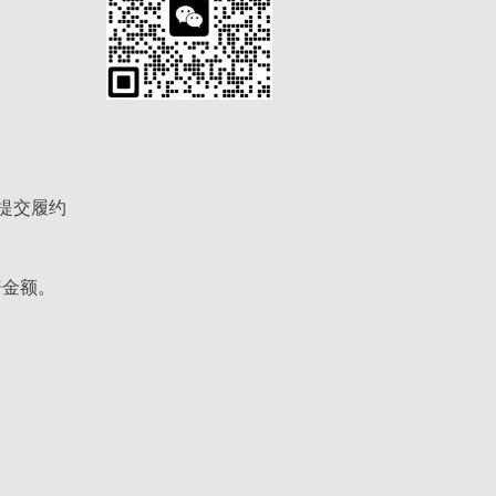
提交履约
赔金额。