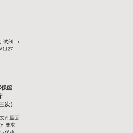
上机试剂
⟶
W1127
标保函
车
第三次）
文件里面
文件要求
业保函、